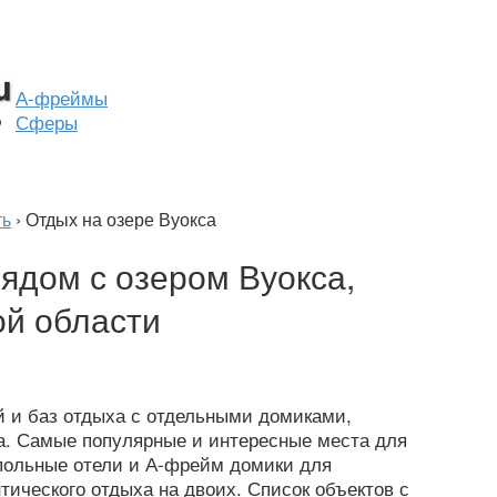
А-фреймы
Сферы
ть
›
Отдых на озере Вуокса
ядом с озером Вуокса,
ой области
й и баз отдыха с отдельными домиками,
а. Самые популярные и интересные места для
упольные отели и А-фрейм домики для
тического отдыха на двоих. Список объектов с