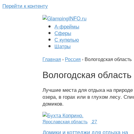
Перейти к контенту
А-фреймы
Сферы
С купелью
Шатры
Главная
›
Россия
›
Вологодская область
Вологодская область
Лучшие места для отдыха на природе 
озера, в горах или в глухом лесу. Сп
домиков.
Ярославская область
27
Домики и коттеджи для отдыха на