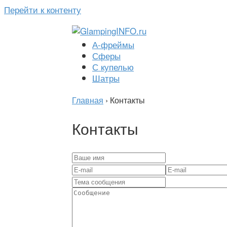
Перейти к контенту
А-фреймы
Сферы
С купелью
Шатры
Главная
›
Контакты
Контакты