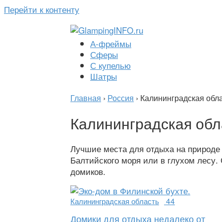
Перейти к контенту
А-фреймы
Сферы
С купелью
Шатры
Главная
›
Россия
›
Калининградская обл
Калининградская обл
Лучшие места для отдыха на природе в
Балтийского моря или в глухом лесу.
домиков.
Калининградская область
44
Домики для отдыха недалеко от