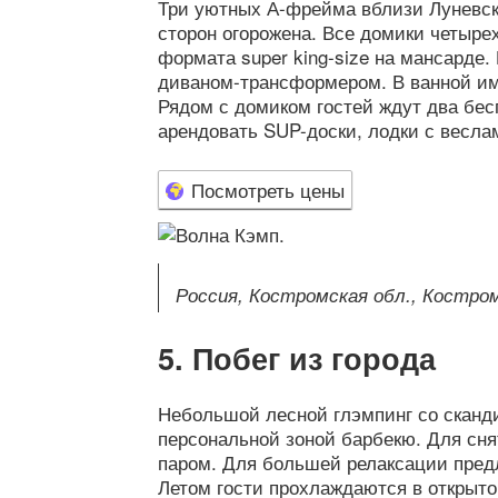
Три уютных А-фрейма вблизи Луневско
сторон огорожена. Все домики четыре
формата super king-size на мансарде.
диваном-трансформером. В ванной и
Рядом с домиком гостей ждут два бе
арендовать SUP-доски, лодки с весла
Посмотреть цены
Россия, Костромская обл., Костромс
Побег из города
Небольшой лесной глэмпинг со сканд
персональной зоной барбекю. Для сня
паром. Для большей релаксации предл
Летом гости прохлаждаются в открыт