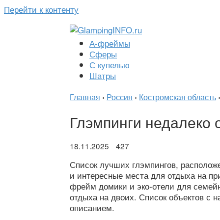
Перейти к контенту
А-фреймы
Сферы
С купелью
Шатры
Главная
›
Россия
›
Костромская область
Глэмпинги недалеко 
18.11.2025
427
Список лучших глэмпингов, располож
и интересные места для отдыха на пр
фрейм домики и эко-отели для семейн
отдыха на двоих. Список объектов с 
описанием.