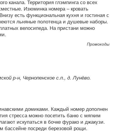
го канала. Территория глэмпинга со всех
хместные. Изюминка номера – кровать
 Внизу есть функциональная кухня и гостиная с
меются льняные полотенца и душевые наборы.
сплатных велосипеда. На пристани можно
ми.
Промокоды
кой р-н, Чернопенское с.п., д. Лунёво.
инавскими домиками. Каждый номер дополнен
тия стресса можно посетить баню с мягким
агают искупаться в бочке фурако и джакузи.
ом бассейне посреди березовой рощи.