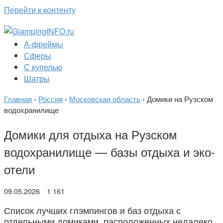
Перейти к контенту
А-фреймы
Сферы
С купелью
Шатры
Главная
›
Россия
›
Московская область
›
Домики на Рузском
водохранилище
Домики для отдыха на Рузском
водохранилище — базы отдыха и эко-
отели
09.05.2026
1 161
Список лучших глэмпингов и баз отдыха с
отдельными домиками, расположенных недалеко