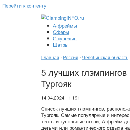
Перейти к контенту
А-фреймы
Сферы
С купелью
Шатры
Главная
›
Россия
›
Челябинская область
5 лучших глэмпингов 
Тургояк
14.04.2024
1 191
Список лучших глэмпингов, располож
Тургояк. Самые популярные и интерес
тенты и купольные отели, А-фрейм до
детьми или романтического отдыха на