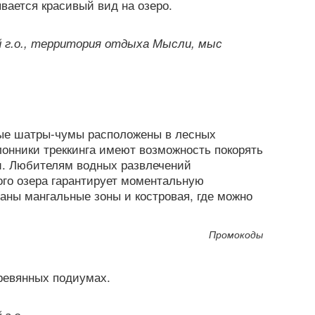
й г.о., территория отдыха Мысли, мыс
ные шатры-чумы расположены в лесных
лонники треккинга имеют возможность покорять
и. Любителям водных развлечений
ого озера гарантирует моментальную
ваны мангальные зоны и костровая, где можно
Промокоды
 г.о.