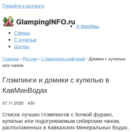
Перейти к контенту
А-фреймы
Сферы
С купелью
Шатры
Главная
›
Россия
›
Ставропольский край
›
Домики с купелью
или чаном
Глэмпинги и домики с купелью в
КавМинВодах
07.11.2025
430
Список лучших глэмпингов с бочкой фурако,
купелью или подогреваемым сибирским чаном,
расположенных в Кавказских Минеральных Водах.