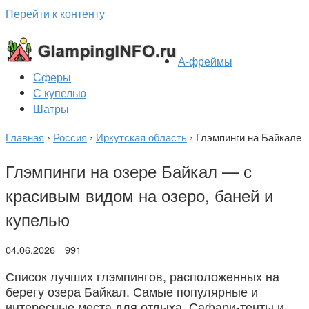
Перейти к контенту
А-фреймы
Сферы
С купелью
Шатры
Главная
›
Россия
›
Иркутская область
›
Глэмпинги на Байкале
Глэмпинги на озере Байкал — с
красивым видом на озеро, баней и
купелью
04.06.2026
991
Список лучших глэмпингов, расположенных на
берегу озера Байкал. Самые популярные и
интересные места для отдыха. Сафари-тенты и