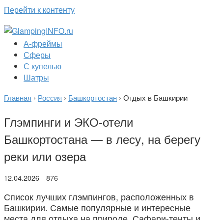
Перейти к контенту
А-фреймы
Сферы
С купелью
Шатры
Главная
›
Россия
›
Башкортостан
›
Отдых в Башкирии
Глэмпинги и ЭКО-отели
Башкортостана — в лесу, на берегу
реки или озера
12.04.2026
876
Список лучших глэмпингов, расположенных в
Башкирии. Самые популярные и интересные
места для отдыха на природе. Сафари-тенты и