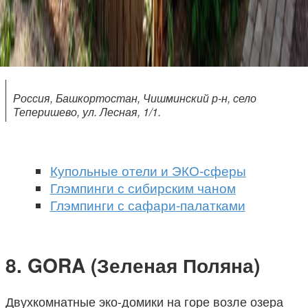
Россия, Башкортостан, Чишминский р-н, село
Теперишево, ул. Лесная, 1/1.
Купольные отели и ЭКО-сферы
Глэмпинги с сибирским чаном
Глэмпинги с сафари-палатками
GORA (Зеленая Поляна)
Двухкомнатные эко-домики на горе возле озера