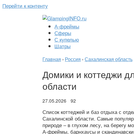
Перейти к контенту
А-фреймы
Сферы
С купелью
Шатры
Главная
›
Россия
›
Сахалинская область
Домики и коттеджи д
области
27.05.2026
92
Список коттеджей и баз отдыха с от
Сахалинской области. Самые популяр
природе – в глухом лесу, на берегу м
А-фреймы, барнхаусы и скандинавски