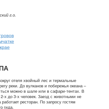
кий г.о.
тровов
мчатке
крае
СПА
округ отеля хвойный лес и термальные
регу реки. До вулканов и побережья океана –
ться можно в шале или в сафари-тентах. В
2-х до 3-х человек. Заезд с животными не
 работает ресторан. По запросу гостям
о гида.