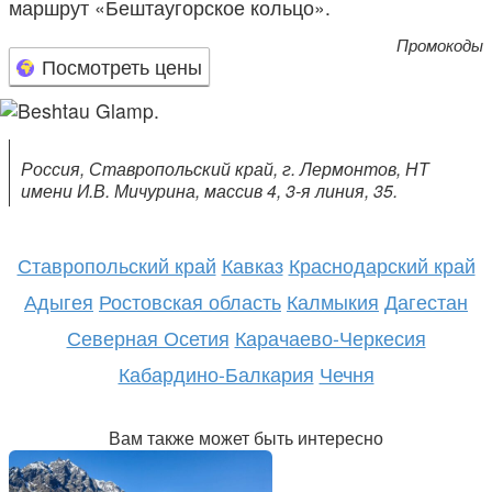
маршрут «Бештаугорское кольцо».
Промокоды
Посмотреть цены
Россия, Ставропольский край, г. Лермонтов, НТ
имени И.В. Мичурина, массив 4, 3-я линия, 35.
Ставропольский край
Кавказ
Краснодарский край
Адыгея
Ростовская область
Калмыкия
Дагестан
Северная Осетия
Карачаево-Черкесия
Кабардино-Балкария
Чечня
Вам также может быть интересно